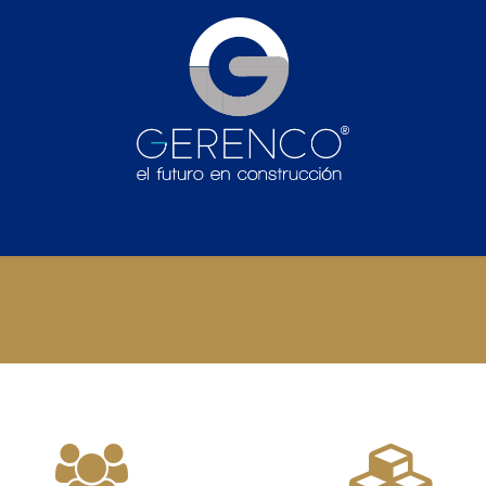
tes
Noticias
Quienes Somos
Conectemos
Consultor
C