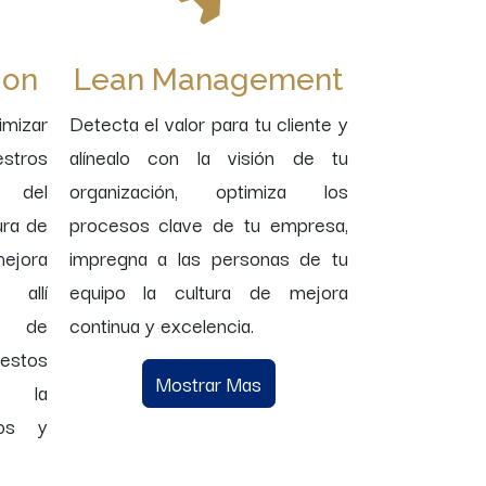
ion
Lean Management
imizar
Detecta el valor para tu cliente y
estros
alínealo con la visión de tu
 del
organización, optimiza los
ura de
procesos clave de tu empresa,
mejora
impregna a las personas de tu
 allí
equipo la cultura de mejora
ie de
continua y excelencia.
 estos
Mostrar Mas
o la
sos y